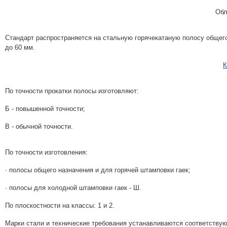
Обл
Стандарт распространяется на стальную горячекатаную полосу общего
до 60 мм.
К
По точности прокатки полосы изготовляют:
Б - повышенной точности;
В - обычной точности.
По точности изготовления:
· полосы общего назначения и для горячей штамповки гаек;
· полосы для холодной штамповки гаек - Ш.
По плоскостности на классы: 1 и 2.
Марки стали и технические требования устанавливаются соот­ветству