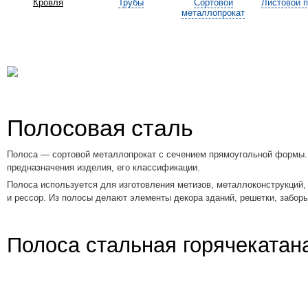
Кровля
Трубы
Сортовой
Листовой п
металлопрокат
Полосовая сталь
Полоса — сортовой металлопрокат с сечением прямоугольной формы. 
предназначения изделия, его классификации.
Полоса используется для изготовления метизов, металлоконструкций,
и рессор. Из полосы делают элементы декора зданий, решетки, заборы
Полоса стальная горячекатан