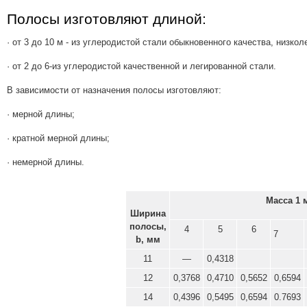
Полосы изготовляют длиной:
· от 3 до 10 м - из углеродистой стали обыкновенного качества, низк
· от 2 до 6-из углеродистой качественной и легированной стали.
В зависимости от назначения полосы изготовляют:
· мерной длины;
· кратной мерной длины;
· немерной длины.
Масса 1 
Ширина
полосы,
4
5
6
7
b, мм
11
—
0,4318
12
0,3768
0,4710
0,5652
0,6594
14
0,4396
0,5495
0,6594
0.7693