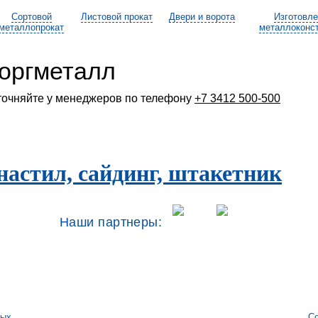
Сортовой
Листовой прокат
Двери и ворота
Изготовл
металлопрокат
металлоконс
оргметалл
точняйте у менеджеров по телефону
+7 3412 500-500
астил, сайдинг, штакетник
Наши партнеры:
ных
Со