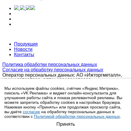
Продукция
Новости
Контакты
Политика обработки персональных данных
Согласие на обработку персональных данных
Оператор персональных данных: АО «Ижторгметалл»,
ИНН 1835027029, ОГРН 1021801650628
В соответствии с требованиями ст. 10.1 Федерального
Мы используем файлы cookies, счётчик «Яндекс.Метрика»,
закона от 27.07.2006 № 152-ФЗ «О персональных
пиксель «VK Реклама» и виджет онлайн-консультанта для
данных» (далее по тексту Закон о персональных данных)
улучшения работы сайта и показа релевантной рекламы. Вы
персональные данные сотрудников размещены на сайте
можете запретить обработку cookies в настройках браузера.
с учетом полученных согласий сотрудников. Кроме того
Нажимая кнопку «Принять» или продолжая просмотр сайта,
на сайте размещены отзывы клиентов, персональные
вы даёте
согласие
на обработку персональных данных в
соответствии с
Политикой обработки персональных данных
.
данные в которых размещены с учетом полученных
согласий клиентов и в рамках требований Закона о
Принять
персональных данных.